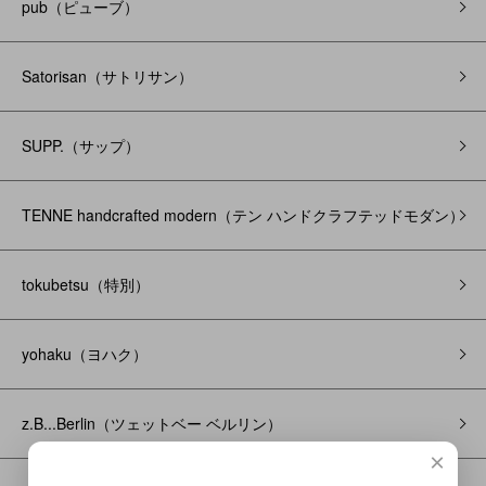
pub（ピューブ）
Satorisan（サトリサン）
SUPP.（サップ）
TENNE handcrafted modern（テン ハンドクラフテッドモダン）
tokubetsu（特別）
yohaku（ヨハク）
z.B...Berlin（ツェットベー ベルリン）
×