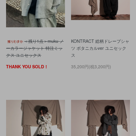
＜残り1点＞muku ノ
KONTRACT 総柄ドレープシャ
ーカラージャケット 特注ミッ
ツ ボタニカルver ユニセック
クス ユニセックス
ス
THANK YOU SOLD！
35,200円(税3,200円)