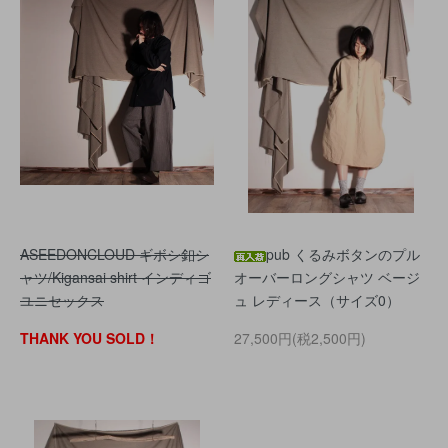
ASEEDONCLOUD ギボシ釦シ
pub くるみボタンのプル
ャツ/Kigansai shirt インディゴ
オーバーロングシャツ ベージ
ユニセックス
ュ レディース（サイズ0）
THANK YOU SOLD！
27,500円(税2,500円)