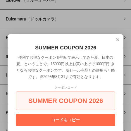
blueover（ブルーオーバー）
Dulcamara（ドゥルカマラ）
Edwina Horl（エドウィナ ホール）
×
SUMMER COUPON 2026
ffiXXed（フィックス）
便利でお得なクーポンを初めて表示してみた夏、日本の
夏。ということで、15000円以上お買い上げで1000円引き
となるお得なクーポンです。※セール商品との併用も可能
HENRIK VIBSKOV（ヘンリック ヴィブスコフ）
です。※2026年8月31まで有効となります。
クーポンコード
KLOKE（クローク）
SUMMER COUPON 2026
KONTRACT（コントラクト）
コードをコピー