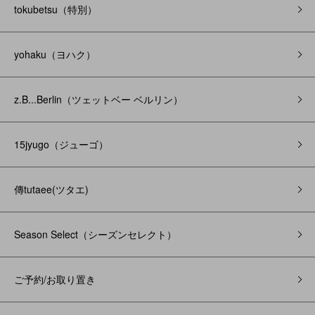
tokubetsu（特別）
yohaku（ヨハク）
z.B...Berlin（ツェットベー ベルリン）
15jyugo（ジューゴ）
傳tutaee(ツタエ)
Season Select（シーズンセレクト）
ご予約/お取り置き