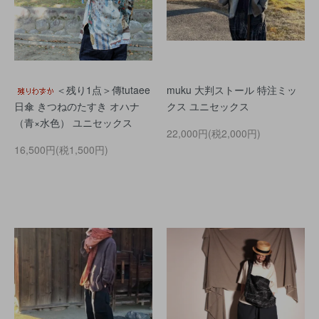
＜残り1点＞傳tutaee
muku 大判ストール 特注ミッ
日傘 きつねのたすき オハナ
クス ユニセックス
（青×水色） ユニセックス
22,000円(税2,000円)
16,500円(税1,500円)