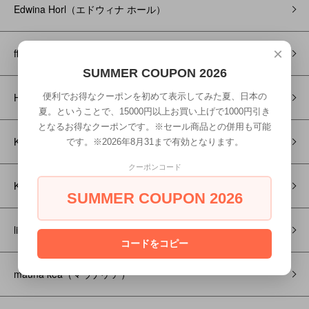
Edwina Horl（エドウィナ ホール）
×
ffiXXed（フィックス）
SUMMER COUPON 2026
HENRIK VIBSKOV（ヘンリック ヴィブスコフ）
便利でお得なクーポンを初めて表示してみた夏、日本の
夏。ということで、15000円以上お買い上げで1000円引き
となるお得なクーポンです。※セール商品との併用も可能
KLOKE（クローク）
です。※2026年8月31まで有効となります。
クーポンコード
KONTRACT（コントラクト）
SUMMER COUPON 2026
licht bestreben（リヒトべシュトレーベン）
コードをコピー
mauna kea（マウナケア）