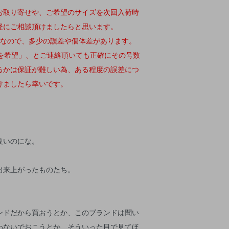
お取り寄せや、ご希望のサイズを次回入荷時
軽にご相談頂けましたらと思います。
品なので、多少の誤差や個体差があります。
号を希望」、とご連絡頂いても正確にその号数
るかは保証が難しい為、ある程度の誤差につ
けましたら幸いです。
良いのにな。
出来上がったものたち。
ンドだから買おうとか、このブランドは聞い
わないでおこうとか、そういった目で見てほ