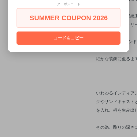
クーポンコード
彼らは古くから伝統
SUMMER COUPON 2026
シルバーアクセサリ
コードをコピー
全て1点ずつ、ハン
細かな装飾に至るま
いわゆるインディア
クやサンドキャスト
を入れ、柄を生み出
その為、彫りの深さ