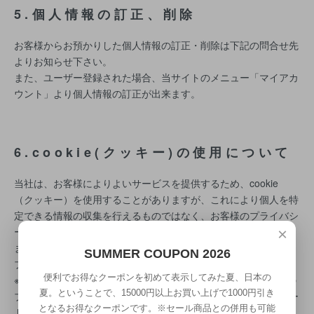
5.個人情報の訂正、削除
お客様からお預かりした個人情報の訂正・削除は下記の問合せ先
よりお知らせ下さい。
また、ユーザー登録された場合、当サイトのメニュー「マイアカ
ウント」より個人情報の訂正が出来ます。
6.cookie(クッキー)の使用について
当社は、お客様によりよいサービスを提供するため、cookie
（クッキー）を使用することがありますが、これにより個人を特
定できる情報の収集を行えるものではなく、お客様のプライバシ
ーを侵害することはございません。
×
また、cookie （クッキー）の受け入れを希望されない場合は、
SUMMER COUPON 2026
ブラウザの設定で変更することができます。
便利でお得なクーポンを初めて表示してみた夏、日本の
※cookie （クッキー）とは、サーバーコンピュータからお客様の
夏。ということで、15000円以上お買い上げで1000円引き
ブラウザに送信され、お客様が使用しているコンピュータのハー
となるお得なクーポンです。※セール商品との併用も可能
ドディスクに蓄積される情報です。