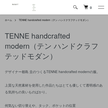
0
ホーム
TENNE handcrafted modern（テン ハンドクラフテッドモダン）
TENNE handcrafted
modern（テン ハンドクラフ
テッドモダン）
デザイナー都島 圭のつくるTENNE handcrafted modernの服。
上質な天然素材を使用した作品たちはとても優しくて透明感のあ
る気持ちの良いものばかり。
何気ない切り替えや、タック、ポケットの位置