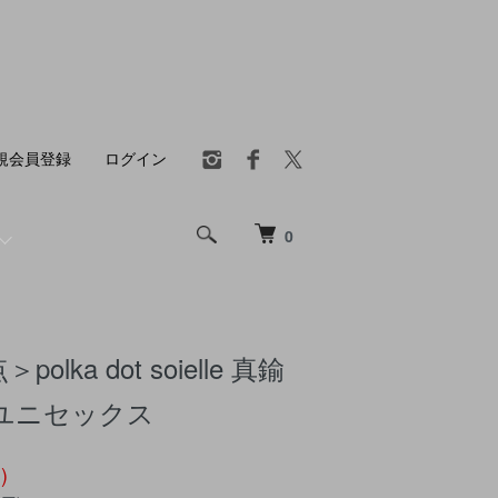
規会員登録
ログイン
0
olka dot soielle 真鍮
 ユニセックス
)