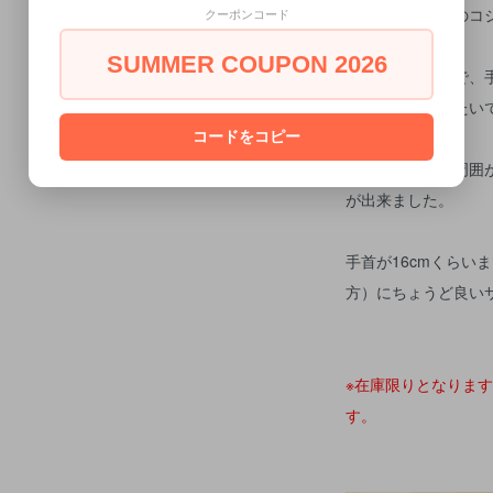
着用画像は友人のコ
クーポンコード
SUMMER COUPON 2026
とても綺麗な手で、
デルをお願いしたい
コードをコピー
ちなみに手首の周囲が
が出来ました。
手首が16cmくらい
方）にちょうど良い
※在庫限りとなりま
す。