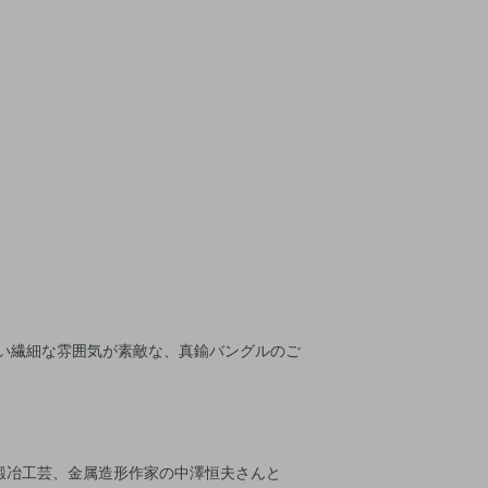
ielleらしい繊細な雰囲気が素敵な、真鍮バングルのご
鍛冶工芸、金属造形作家の中澤恒夫さんと