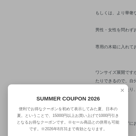
もしくは、より華奢
男性・女性を問わず
専用の木箱に入れて
ワンサイズ展開です
たりできるので、自
に力をいれすぎたり
×
い。）
SUMMER COUPON 2026
便利でお得なクーポンを初めて表示してみた夏、日本の
夏。ということで、15000円以上お買い上げで1000円引き
男性女性を問わずに
となるお得なクーポンです。※セール商品との併用も可能
です。※2026年8月31まで有効となります。