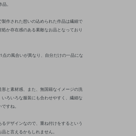
業作品。
で製作された想いの込められた作品は繊細で
何処か存在感のある素敵なお品となっており
点1点の風合いが異なり、自分だけの一品にな
。
造形と素材感、また、無国籍なイメージの洗
、いろいろな服装にも合わせやすく、繊細な
いですね。
あるデザインなので、重ね付けをするという
お品と言えるかもしれません。