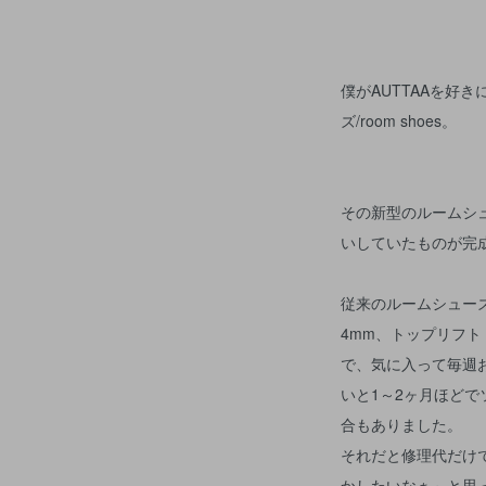
僕がAUTTAAを好
ズ/room shoes。
その新型のルームシ
いしていたものが完
従来のルームシュー
4mm、トップリフト
で、気に入って毎週
いと1～2ヶ月ほど
合もありました。
それだと修理代だけ
かしたいなぁ～と思