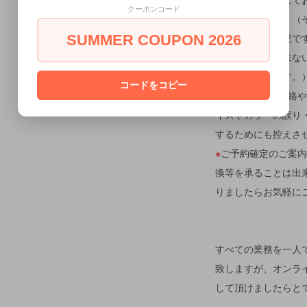
クーポンコード
お願い致します。（
伝えできない状況で
SUMMER COUPON 2026
確なお返事が出来な
ましたら幸いです。
コードをコピー
※
個別での入荷連絡や
イズやカラーの誤り
するためにも控えさ
※
ご予約確定のご案内
換等を承ることは出
りましたらお気軽に
すべての業務を一人
致しますが、オンラ
して頂けましたらと