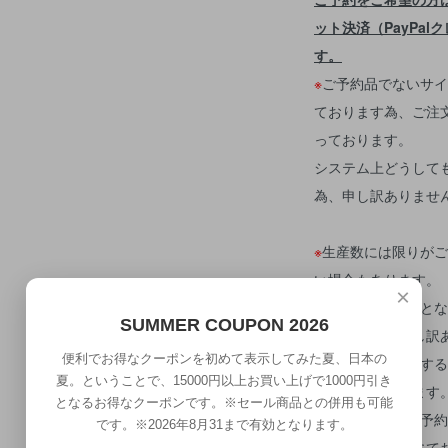
ット決済（PayPa
す。
※
ご予約品でないサイ
ております為、ご注
っております。
システム上どうして
為、申し訳ありませ
※
生産数には限りがご
い場合もあります。
×
※
入荷時期は目安とな
SUMMER COUPON 2026
す。その際は申し訳
便利でお得なクーポンを初めて表示してみた夏、日本の
※
入荷時期が前後する
夏。ということで、15000円以上お買い上げで1000円引き
ことは出来兼ねます
となるお得なクーポンです。※セール商品との併用も可能
※
次回の入荷・ご予約
です。※2026年8月31まで有効となります。
ラインショップにて