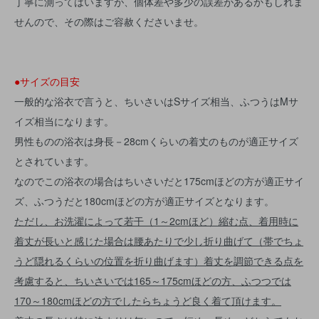
丁寧に測ってはいますが、個体差や多少の誤差があるかもしれま
せんので、その際はご容赦くださいませ。
●サイズの目安
一般的な浴衣で言うと、ちいさいはSサイズ相当、ふつうはMサ
イズ相当になります。
男性ものの浴衣は身長－28cmくらいの着丈のものが適正サイズ
とされています。
なのでこの浴衣の場合はちいさいだと175cmほどの方が適正サイ
ズ、ふつうだと180cmほどの方が適正サイズとなります。
ただし、お洗濯によって若干（1～2cmほど）縮む点、着用時に
着丈が長いと感じた場合は腰あたりで少し折り曲げて（帯でちょ
うど隠れるくらいの位置を折り曲げます）着丈を調節できる点を
考慮すると、ちいさいでは165～175cmほどの方、ふつつでは
170～180cmほどの方でしたらちょうど良く着て頂けます。