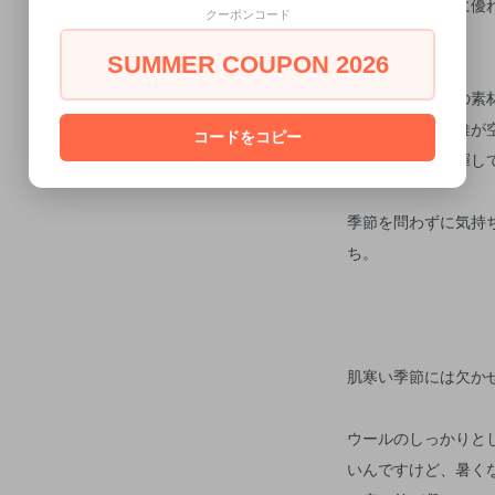
通気性や放湿性に優
クーポンコード
材。
SUMMER COUPON 2026
そうそう、夏用の素
のはちゃんと繊維が
コードをコピー
も保温効果を発揮し
季節を問わずに気持
ち。
肌寒い季節には欠かせ
ウールのしっかりと
いんですけど、暑く