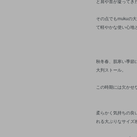
と肩や首が凝ってき
その点でもmukuの
て軽やかな使い心地
秋冬春、肌寒い季節に
大判ストール。
この時期には欠かせ
柔らかく気持ちの良
れる大ぶりなサイズ